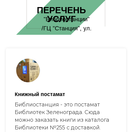
ПЕРЕЧЕНЬ
УСЛУГ
"Библиостанции"
/ГЦ "Станция", ул.
Панфилова, 11/
Книжный постамат
Библиостанция - это постамат
Библиотек Зеленограда. Сюда
можно заказать книги из каталога
Библиотеки №255 с доставкой.