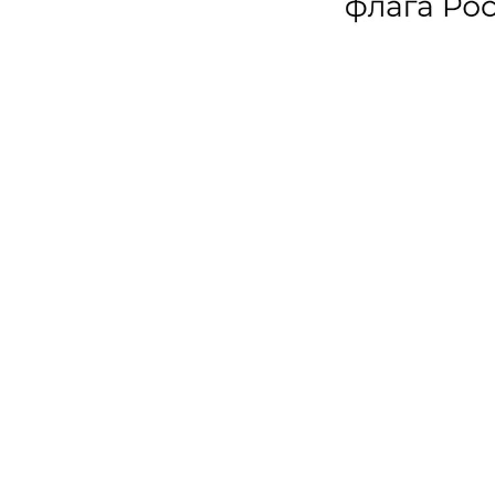
Об учр
Госуд