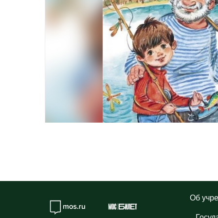
Об учр
Госуд