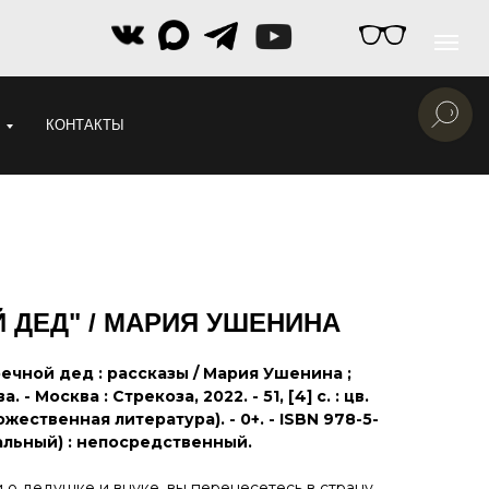
КОНТАКТЫ
Й ДЕД" / МАРИЯ УШЕНИНА
ечной дед : рассказы / Мария Ушенина ;
- Москва : Стрекоза, 2022. - 51, [4] с. : цв.
дожественная литература). - 0+. - ISBN 978-5-
зуальный) : непосредственный.
 о дедушке и внуке, вы перенесетесь в страну