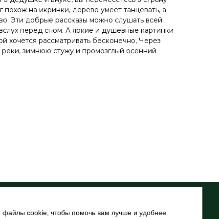
г похож на икринки, дерево умеет танцевать, а
тво. Эти добрые рассказы можно слушать всей
 вслух перед сном. А яркие и душевные картинки
й хочется рассматривать бесконечно, Через
т реки, зимнюю стужу и промозглый осенний
рофилактика
т файлы cookie, чтобы помочь вам лучше и удобнее
и конкурсы