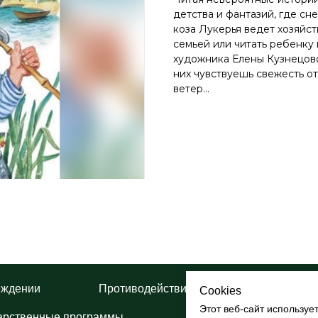
детства и фантазий, где сне
коза Лукерья ведет хозяйс
семьей или читать ребенку
художника Елены Кузнецово
них чувствуешь свежесть о
ветер...
еждении
Противодействие коррупции
П
Cookies
Этот веб-сайт используе
арственные программы
Творческие проекты 