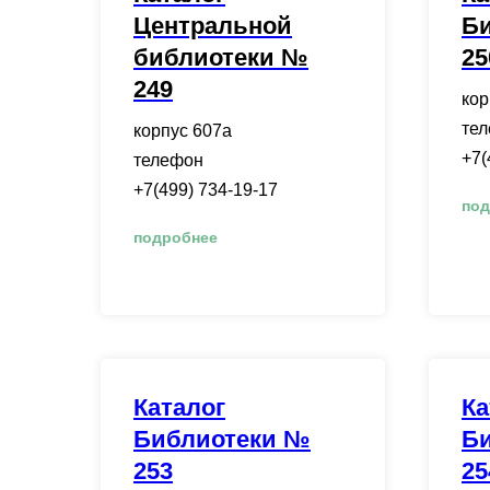
Центральной
Б
библиотеки №
25
249
кор
те
корпус 607а
+7(
телефон
+7(499) 734-19-17
под
подробнее
Каталог
Ка
Библиотеки №
Б
253
25