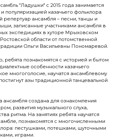
амбль "Ладушки" с 2015 года занимается
 и популяризацией казачьего фольклора
 репертуар ансамбля – песни, танцы и
ыши, записанные участниками ансамбля в
ных экспедициях в хуторе Мрыховском
Ростовской области от потомственной
 традиции Ольги Васильевны Пономаревой.
, ребята познакомятся с историей и бытом
 диалектные особенности казачьего
кое многоголосие, научатся ансамблевому
постигнут азы традиционной танцевальной
а ансамбля создана для ознакомления
ром, развития музыкального слуха,
тва ритма. На занятиях ребята научатся
самбле, познакомятся с многочисленными
лора: пестушками, потешками, шуточными
ками, играми.