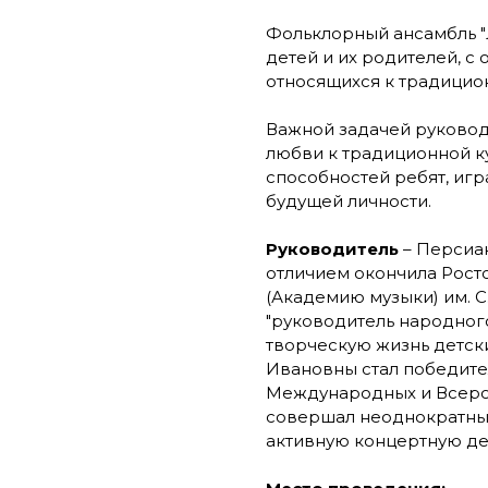
Фольклорный ансамбль "
детей и их родителей, 
относящихся к традицион
Важной задачей руковод
любви к традиционной ку
способностей ребят, иг
будущей личности.
Руководитель
– Персиан
отличием окончила Рос
(Академию музыки) им. С
"руководитель народного
творческую жизнь детск
Ивановны стал победите
Международных и Всерос
совершал неоднократны
активную концертную де