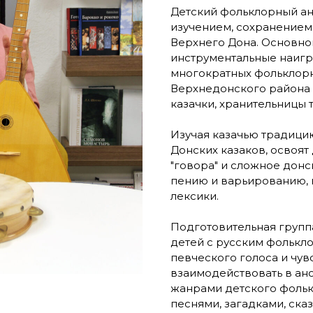
Детский фольклорный анс
изучением, сохранением
Верхнего Дона. Основной
инструментальные наигр
многократных фольклор
Верхнедонского района 
казачки, хранительницы
Изучая казачью традицию
Донских казаков, освоят
"говора" и сложное донс
пению и варьированию, 
лексики.
Подготовительная групп
детей с русским фолькло
певческого голоса и чувс
взаимодействовать в ан
жанрами детского фольк
песнями, загадками, сказ