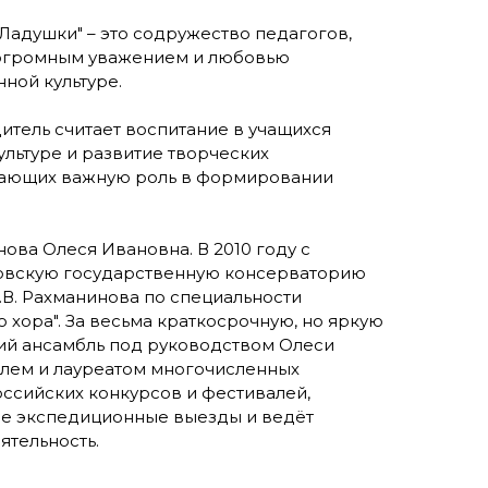
Ладушки" – это содружество педагогов,
с огромным уважением и любовью
ной культуре.
итель считает воспитание в учащихся
льтуре и развитие творческих
рающих важную роль в формировании
ова Олеся Ивановна. В 2010 году с
товскую государственную консерваторию
.В. Рахманинова по специальности
 хора". За весьма краткосрочную, но яркую
ий ансамбль под руководством Олеси
лем и лауреатом многочисленных
сийских конкурсов и фестивалей,
е экспедиционные выезды и ведёт
ятельность.