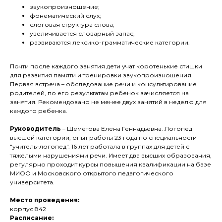
звукопроизношение;
фонематический слух;
слоговая структура слова;
увеличивается словарный запас;
развиваются лексико-грамматические категории.
Почти после каждого занятия дети учат коротенькие стишки
для развития памяти и тренировки звукопроизношения.
Первая встреча – обследование речи и консультирование
родителей, по его результатам ребенок зачисляется на
занятия. Рекомендовано не менее двух занятий в неделю для
каждого ребенка.
Руководитель
– Шеметова Елена Геннадьевна. Логопед
высшей категории, опыт работы 23 года по специальности
"учитель-логопед". 16 лет работала в группах для детей с
тяжелыми нарушениями речи. Имеет два высших образования,
регулярно проходит курсы повышения квалификации на базе
МИОО и Московского открытого педагогического
университета.
Место проведения:
корпус 842
Расписание: