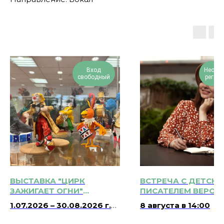
Вход
Необх
свободный
регист
ВЫСТАВКА "ЦИРК
ВСТРЕЧА С ДЕТСК
ЗАЖИГАЕТ ОГНИ"
ПИСАТЕЛЕМ ВЕРОН
ТВОРЧЕСКОЙ
МЕДВЕДЕВОЙ 0+
1.07.2026 – 30.08.2026 г.
8 августа в 14:00
МАСТЕРСКОЙ "ЧУДЕСА
Вт-Сб: 10:00 – 22:00
ИЗ ВАТЫ" 0+