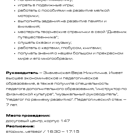
пальчиковую гимнастику;
играть в подвижные игры;
работать с пособиями на развитие мелкой
моторики;
выполнять задания на развитие памяти и
внимания;
мастерить творческие странички в свой "Дневник
путешественника";
слушать сказки и музыку;
работать с картами, глобусом, книгами;
получать знания о нашем большом и прекрасном
мире и его многообразии.
Руководитель
– Знаменская Вера Никитична. Имеет
высшее экономическое и педагогическое
образование, а также получила специальность
педагога дополнительного образования, "инструктор по
физической культуре", "музыкальный руководитель",
"педагог по раннему развитию". Педагогический стаж –
7 лет.
Место проведения:
досуговый центр, корпус 147
Расписание:
вторник, четверг / 16:30 – 17:15