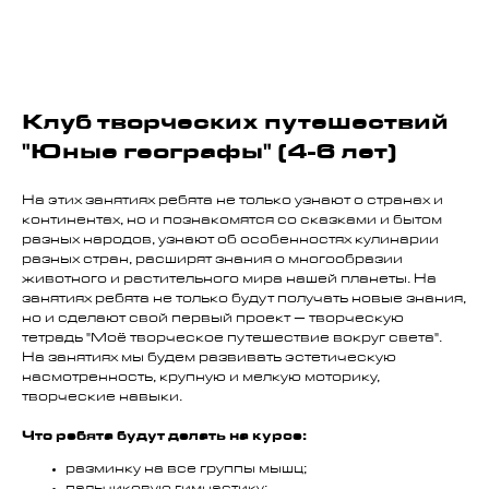
Клуб творческих путешествий
"Юные географы" (4-6 лет)
На этих занятиях ребята не только узнают о странах и
континентах, но и познакомятся со сказками и бытом
разных народов, узнают об особенностях кулинарии
разных стран, расширят знания о многообразии
животного и растительного мира нашей планеты. На
занятиях ребята не только будут получать новые знания,
но и сделают свой первый проект – творческую
тетрадь "Моё творческое путешествие вокруг света".
На занятиях мы будем развивать эстетическую
насмотренность, крупную и мелкую моторику,
творческие навыки.
Что ребята будут делать на курсе:
разминку на все группы мышц;