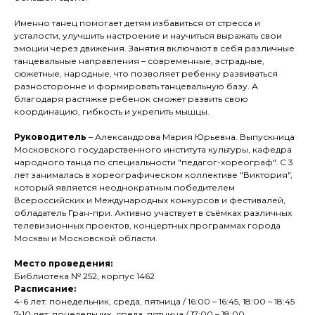
Именно танец помогает детям избавиться от стресса и
усталости, улучшить настроение и научиться выражать свои
эмоции через движения. Занятия включают в себя различные
танцевальные направления – современные, эстрадные,
сюжетные, народные, что позволяет ребенку развиваться
разносторонне и формировать танцевальную базу. А
благодаря растяжке ребенок сможет развить свою
координацию, гибкость и укрепить мышцы.
Руководитель
– Александрова Мария Юрьевна. Выпускница
Московского государственного института культуры, кафедра
народного танца по специальности "педагог-хореограф". С 3
лет занималась в хореографическом коллективе "Виктория",
который является неоднократным победителем
Всероссийских и Международных конкурсов и фестивалей,
обладатель Гран-при. Активно участвует в съёмках различных
телевизионных проектов, концертных программах города
Москвы и Московской области.
Место проведения:
Библиотека № 252, корпус 1462
Расписание:
4-6 лет: понедельник, среда, пятница / 16:00 – 16:45, 18:00 – 18:45
7-10 лет: понедельник, среда, пятница / 17:00 – 18:00