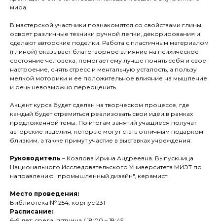
мира.
В мастерской участники познакомятся со свойствами глины,
освоят различные техники ручной лепки, декорирования и
сделают авторские поделки. Работа с пластичным материалом
(глиной) оказывает благотворное влияние на психическое
состояние человека, помогает ему лучше понять себя и свое
настроение, снять стресс и ментальную усталость, а пользу
мелкой моторики и ее положительное влияние на мышление
и речь невозможно переоценить.
Акцент курса будет сделан на творческом процессе, где
каждый будет стремиться реализовать свои идеи в рамках
предложенной темы. По итогам занятий учащиеся получат
авторские изделия, которые могут стать отличным подарком
близким, а также примут участие в выставках учреждения.
Руководитель
– Козлова Ирина Андреевна. Выпускница
Национального Исследовательского Университета МИЭТ по
направлению "промышленный дизайн", керамист.
Место проведения:
Библиотека № 254, корпус 231
Расписание:
6–9 лет: среда, пятница / 18:00 – 18:45