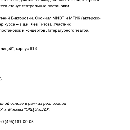
есса станут театральные постановки.
гений Викторович. Окончил МИЭТ и МГИК (актерско-
 курса – з.д.и. Лев Титов). Участник
остановок и концертов Литературного театра.
 лицей", корпус 813
6
тной основе в рамках реализации
У г. Москвы "ОКЦ ЗелАО".
+7(495)161-00-05