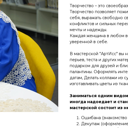
Творчество – это своеобра
Творчество позволяет пож
себя, выражать свободно св
конфликтов и сильных пере
мечты и надежды.
Каждая женщина в любом во
уверенной в себе.
В мастерской "АртИсс" вы н
перьев, теста и других мат
подарком для друзей и бли
палантины. Оформлять инте
датам, Делать коллажи из 
изготавливать цветы из ткан
Заниматься одним видом
иногда надоедает и ста
мастерской состоит из н
Ошибана (знакомство 
Декупаж (оформление