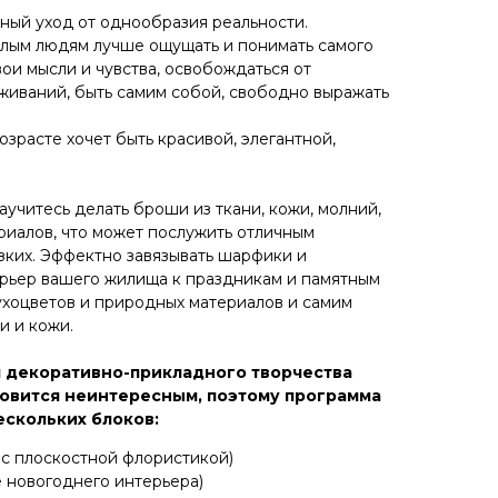
зный уход от однообразия реальности.
илым людям лучше ощущать и понимать самого
ои мысли и чувства, освобождаться от
живаний, быть самим собой, свободно выражать
зрасте хочет быть красивой, элегантной,
аучитесь делать броши из ткани, кожи, молний,
ериалов, что может послужить отличным
зких. Эффектно завязывать шарфики и
рьер вашего жилища к праздникам и памятным
сухоцветов и природных материалов и самим
и и кожи.
 декоративно-прикладного творчества
новится неинтересным, поэтому программа
ескольких блоков:
с плоскостной флористикой)
 новогоднего интерьера)