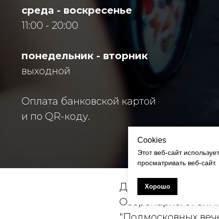
среда - воскресенье
11:00 - 20:00
понедельник - вторник
выходной
Оплата банковской картой
и по QR-коду.
Cookies
Этот веб-сайт используе
просматривать веб-сайт.
Десятки разнообра
Хорошо
Озеропарке: от зимн
"Подмосковных веч