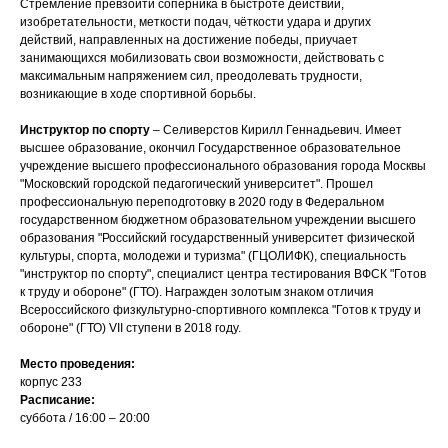
Стремление превзойти соперника в быстроте действий,
изобретательности, меткости подач, чёткости удара и других
действий, направленных на достижение победы, приучает
занимающихся мобилизовать свои возможности, действовать с
максимальным напряжением сил, преодолевать трудности,
возникающие в ходе спортивной борьбы.
Инструктор по спорту
– Селиверстов Кирилл Геннадьевич. Имеет
высшее образование, окончил Государственное образовательное
учреждение высшего профессионального образования города Москвы
"Московский городской педагогический университет". Прошел
профессиональную переподготовку в 2020 году в Федеральном
государственном бюджетном образовательном учреждении высшего
образования "Российский государственный университет физической
культуры, спорта, молодежи и туризма" (ГЦОЛИФК), специальность
"инструктор по спорту", специалист центра тестирования ВФСК "Готов
к труду и обороне" (ГТО). Награжден золотым знаком отличия
Всероссийского физкультурно-спортивного комплекса "Готов к труду и
обороне" (ГТО) VII ступени в 2018 году.
Место проведения:
корпус 233
Расписание:
суббота / 16:00 – 20:00