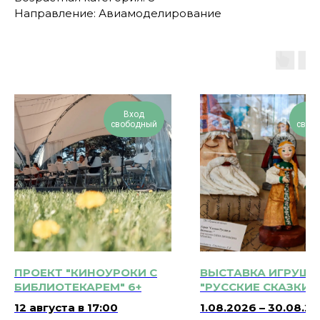
Направление: Авиамоделирование
Вход
Вх
свободный
своб
ПРОЕКТ "КИНОУРОКИ С
ВЫСТАВКА ИГРУШЕ
БИБЛИОТЕКАРЕМ" 6+
"РУССКИЕ СКАЗКИ"
МОСКОВСКОЙ
12 августа в 17:00
1.08.2026 – 30.08.20
ГОРОДСКОЙ