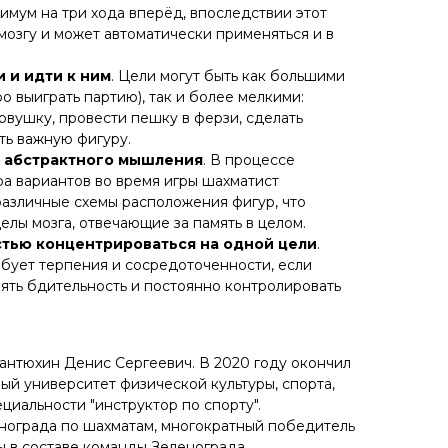
имум на три хода вперёд, впоследствии этот
мозгу и может автоматически применяться и в
 и идти к ним
. Цели могут быть как большими
ро выиграть партию), так и более мелкими:
овушку, провести пешку в ферзи, сделать
ть важную фигуру.
и абстрактного мышления
. В процессе
а вариантов во время игры шахматист
различные схемы расположения фигур, что
елы мозга, отвечающие за память в целом.
тью концентрироваться на одной цели
.
бует терпения и сосредоточенности, если
нять бдительность и постоянно контролировать
антюхин Денис Сергеевич. В 2020 году окончил
ый университет физической культуры, спорта,
циальности "инструктор по спорту".
нограда по шахматам, многократный победитель
 в составе команды Зеленограда.