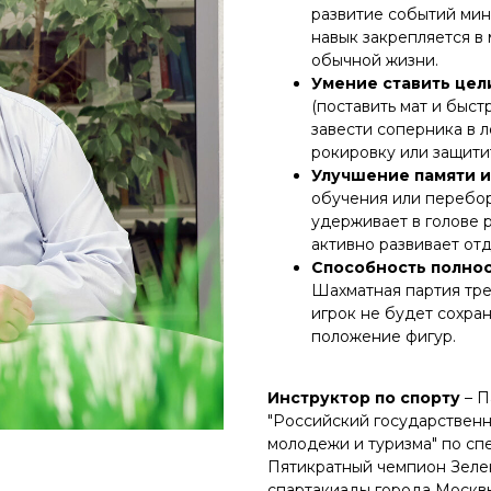
развитие событий мин
навык закрепляется в 
обычной жизни.
Умение ставить цели
(поставить мат и быст
завести соперника в л
рокировку или защити
Улучшение памяти 
обучения или перебор
удерживает в голове 
активно развивает отд
Способность полнос
Шахматная партия тре
игрок не будет сохра
положение фигур.
Инструктор по спорту
– П
"Российский государственн
молодежи и туризма" по спе
Пятикратный чемпион Зеле
спартакиады города Москвы