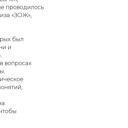
ие проводилось
иза «ЗОЖ»,
орых был
ни и
.
в вопросах
ы.
гическое
онятий,
на
 чтобы