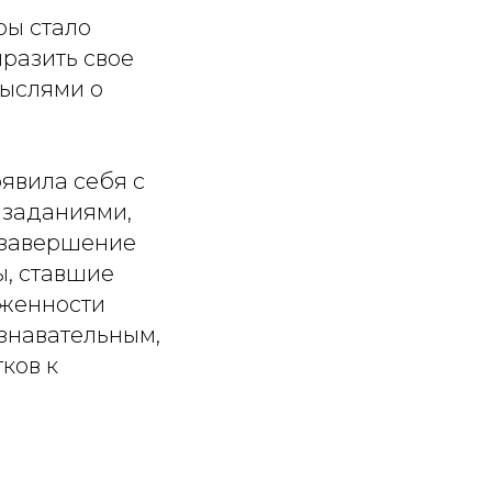
ры стало
ыразить свое
мыслями о
оявила себя с
 заданиями,
 завершение
, ставшие
рженности
ознавательным,
ков к