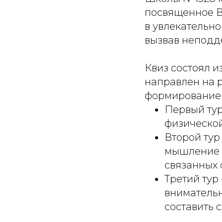
посвященное В
в увлекательн
вызвав неподд
Квиз состоял и
направлен на 
формирование 
Первый тур
физической
Второй тур
мышление 
связанных 
Третий тур
внимательн
составить 