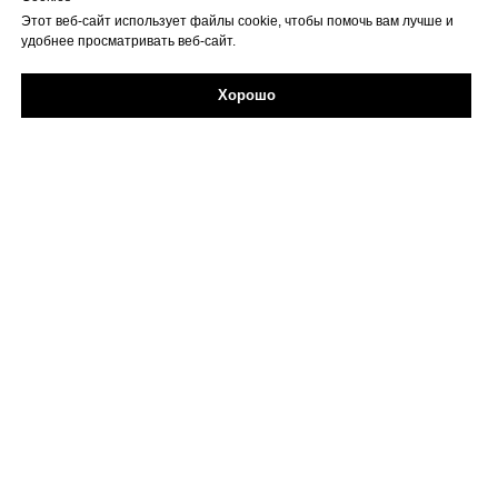
Этот веб-сайт использует файлы cookie, чтобы помочь вам лучше и
удобнее просматривать веб-сайт.
Хорошо
Задайте свой вопрос в Max
Об учреждении
Противодействие коррупции
Профилактика
Творческие проекты и конкурсы