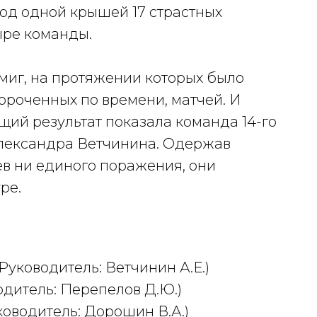
од одной крышей 17 страстных
ыре команды.
 миг, на протяжении которых было
короченных по времени, матчей. И
тящий результат показала команда 14-го
лександра Ветчинина. Одержав
ев ни единого поражения, они
ре.
Руководитель: Ветчинин А.Е.)
одитель: Перепелов Д.Ю.)
оводитель: Дорошин В.А.)