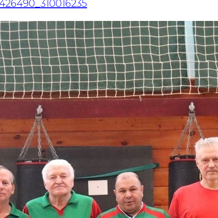
15426490_310016235