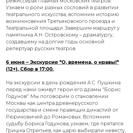
режиссерах главных московских театров.
Узнаем о роли разных сословий в развитии
театрального искусства, вспомним историю
возникновения Третьяковского проезда и
Театральной площади. Завершим маршрут у
памятника А.Н. Островскому – драматургу,
создавшему на долгие годы основной
репертуар русских театров.
6 июня – Экскурсия "О, времена, о нравы!"
(12+). Сбор в 17:00.
На экскурсии в день рождения А.С. Пушкина
перед нами оживут герои его драмы "Борис
Годунов". Мы поговорим о становлении
Москвы как центра древнерусского
государства и смене правящих династий от
Рюриковичей до Романовых. Вспомним
судьбу Бориса Годунова, узнаем, где прятался
Гришка Отрепьев, как царю выбирали невесту,