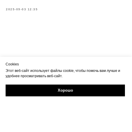
2025-09-03 12:35
Cookies
Этот веб-сайт использует файлы cookie, чтобы помочь вам лучше и
удобнее просматривать веб-сайт.
Хорошо
Задайте свой вопрос в Max