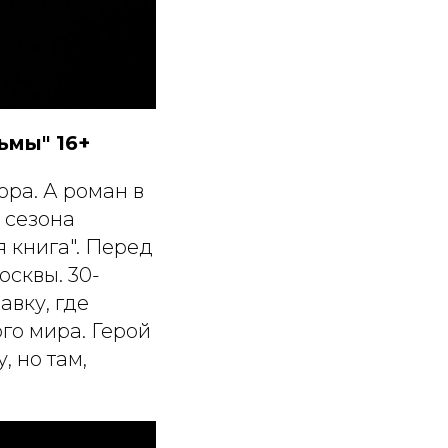
ьмы" 16+
ра. А роман в
 сезона
 книга". Перед
сквы. 30-
авку, где
го мира. Герой
, но там,