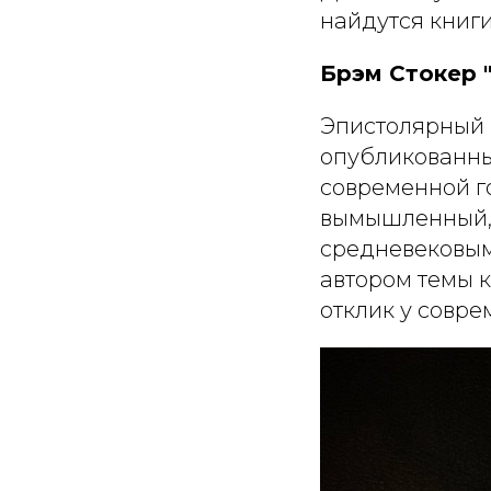
найдутся книги
Брэм Стокер "
Эпистолярный 
опубликованны
современной г
вымышленный, 
средневековым
автором темы 
отклик у совре