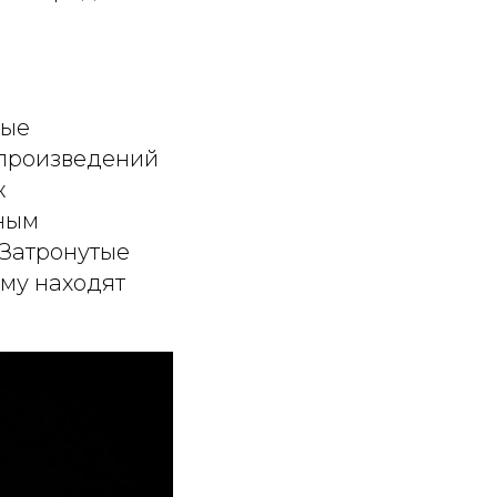
вые
 произведений
ж
ьным
 Затронутые
му находят