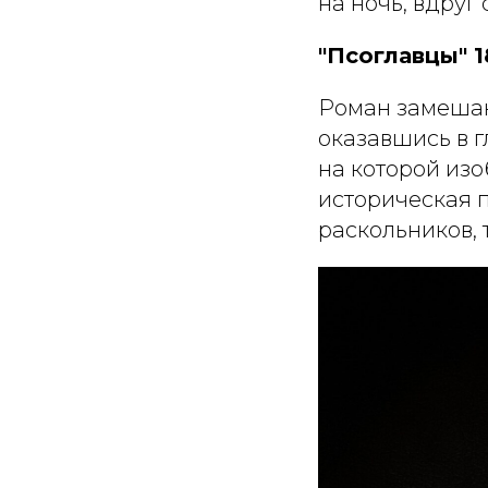
на ночь, вдруг
"Псоглавцы" 1
Роман замешан 
оказавшись в 
на которой изо
историческая 
раскольников, 