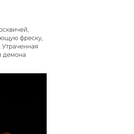
осквичей,
ающую фреску,
. Утраченная
и демона