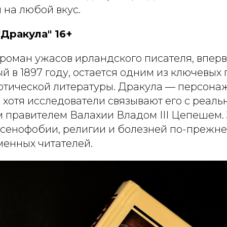
 на любой вкус.
Дракула" 16+
роман ужасов ирландского писателя, впер
й в 1897 году, остается одним из ключевых
отической литературы. Дракула — персона
хотя исследователи связывают его с реал
 правителем Валахии Владом III Цепешем.
ксенофобии, религии и болезней по-прежне
менных читателей.