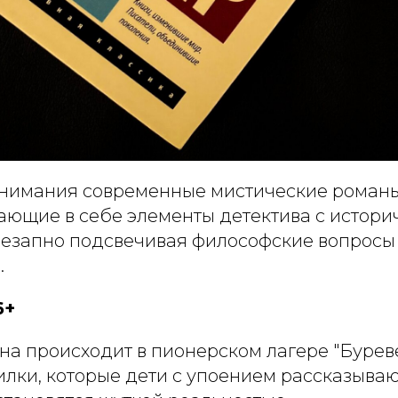
нимания современные мистические роман
тающие в себе элементы детектива с истори
незапно подсвечивая философские вопросы
.
6+
а происходит в пионерском лагере "Буреве
илки, которые дети с упоением рассказываю