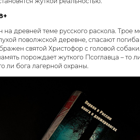
 становятся жуткой реальностью.
8+
на древней теме русского раскола. Трое м
глухой поволжской деревне, спасают погиб
бражен святой Христофор с головой собаки
память порождает жуткого Псоглавца – то л
то ли бога лагерной охраны.