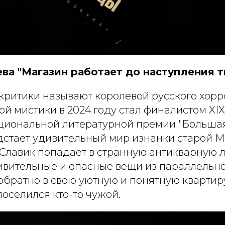
ва "Магазин работает до наступления т
критики называют королевой русского хорро
й мистики в 2024 году стал финалистом XIX
циональной литературной премии "Большая
дстает удивительный мир изнанки старой Мо
Славик попадает в странную антикварную л
ивительные и опасные вещи из параллельно
обратно в свою уютную и понятную квартиру
поселился кто-то чужой.