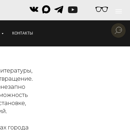
КОНТАКТЫ
литературы,
отвращение.
внезапно
зможность
тановке,
ий.
ах города