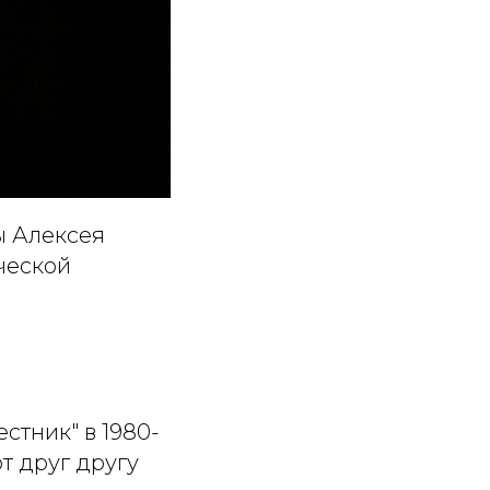
ы Алексея
ческой
стник" в 1980-
т друг другу