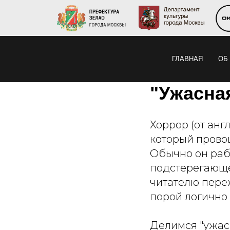
ГЛАВНАЯ
ОБ
"Ужасна
Хоррор (от анг
который прово
Обычно он раб
подстерегающе
читателю пере
порой логично
Делимся "ужас