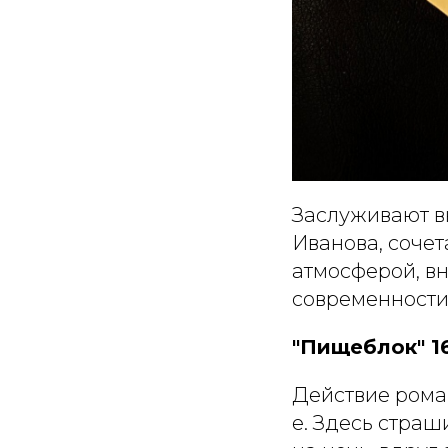
Заслуживают в
Иванова, соче
атмосферой, в
современности
"Пищеблок" 1
Действие роман
е. Здесь страш