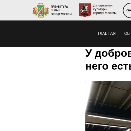
ГЛАВНАЯ
ОБ
У добров
него ест