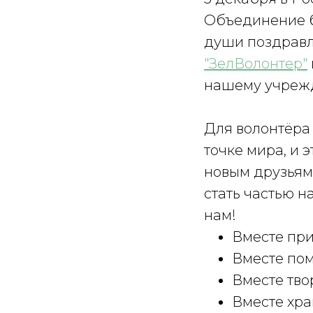
Объединение б
души поздравл
"ЗелВолонтер"
нашему учрежд
Для волонтёра 
точке мира, и 
новым друзьям
стать частью 
нам!
Вместе пр
Вместе пом
Вместе тв
Вместе хр