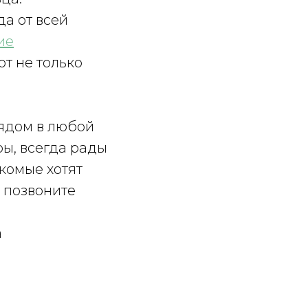
а от всей
ие
ют не только
рядом в любой
ры, всегда рады
комые хотят
 позвоните
а