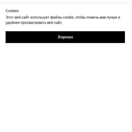
Cookies
Этот веб-сайт использует файлы cookie, чтобы помочь вам лучше и
удобнее просматривать веб-сайт.
Хорошо
Задайте свой вопрос в Max
Об учреждении
Противодействие коррупции
Профилактика