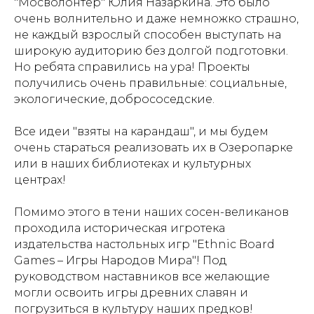
"Мосволонтер" Юлия Назаркина. Это было
очень волнительно и даже немножко страшно,
не каждый взрослый способен выступать на
широкую аудиторию без долгой подготовки.
Но ребята справились на ура! Проекты
получились очень правильные: социальные,
экологические, добрососедские.
Все идеи "взяты на карандаш", и мы будем
очень стараться реализовать их в Озеропарке
или в наших библиотеках и культурных
центрах!
Помимо этого в тени наших сосен-великанов
проходила историческая игротека
издательства настольных игр "Ethnic Board
Games – Игры Народов Мира"! Под
руководством наставников все желающие
могли освоить игры древних славян и
погрузиться в культуру наших предков!