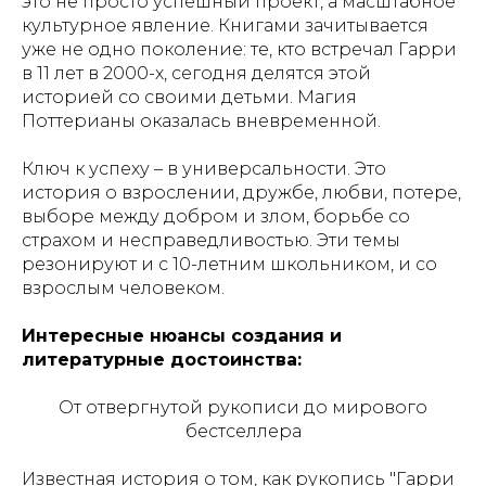
это не просто успешный проект, а масштабное
культурное явление. Книгами зачитывается
уже не одно поколение: те, кто встречал Гарри
в 11 лет в 2000-х, сегодня делятся этой
историей со своими детьми. Магия
Поттерианы оказалась вневременной.
Ключ к успеху – в универсальности. Это
история о взрослении, дружбе, любви, потере,
выборе между добром и злом, борьбе со
страхом и несправедливостью. Эти темы
резонируют и с 10-летним школьником, и со
взрослым человеком.
Интересные нюансы создания и
литературные достоинства:
От отвергнутой рукописи до мирового
бестселлера
Известная история о том, как рукопись "Гарри