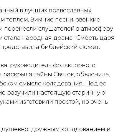
анный в лучших православных
м теплом. Зимние песни, звонкие
хи перенесли слушателей в атмосферу
 стала народная драма "Смерть царя
о представила библейский сюжет.
ва, руководитель фольклорного
 раскрыла тайны Святок, объяснила,
лубоком смысле колядования. Под ее
ие разучили настоящую старинную
руками изготовили простой, но очень
 душевно: дружным колядованием и