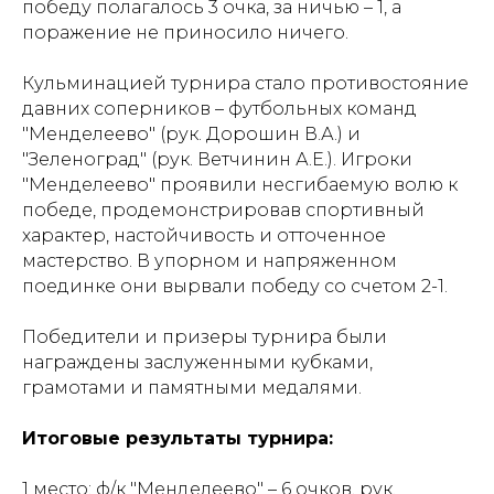
победу полагалось 3 очка, за ничью – 1, а
поражение не приносило ничего.
Кульминацией турнира стало противостояние
давних соперников – футбольных команд
"Менделеево" (рук. Дорошин В.А.) и
"Зеленоград" (рук. Ветчинин А.Е.). Игроки
"Менделеево" проявили несгибаемую волю к
победе, продемонстрировав спортивный
характер, настойчивость и отточенное
мастерство. В упорном и напряженном
поединке они вырвали победу со счетом 2-1.
Победители и призеры турнира были
награждены заслуженными кубками,
грамотами и памятными медалями.
Итоговые результаты турнира:
1 место: ф/к "Менделеево" – 6 очков, рук.