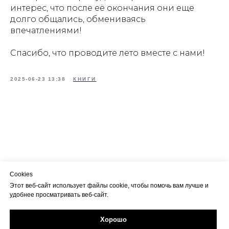
интерес, что после её окончания они еще
долго общались, обмениваясь
впечатлениями!
Спасибо, что проводите лето вместе с нами!
2025-06-23 13:38
КНИГИ
Cookies
Этот веб-сайт использует файлы cookie, чтобы помочь вам лучше и
удобнее просматривать веб-сайт.
Хорошо
Задайте свой вопрос в Max