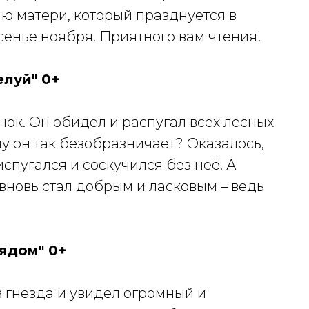
ю матери, который празднуется в
сенье ноября. Приятного вам чтения!
луй" 0+
ок. Он обидел и распугал всех лесных
у он так безобразничает? Оказалось,
испугался и соскучился без неё. А
вновь стал добрым и ласковым – ведь
ядом" 0+
 гнезда и увидел огромный и