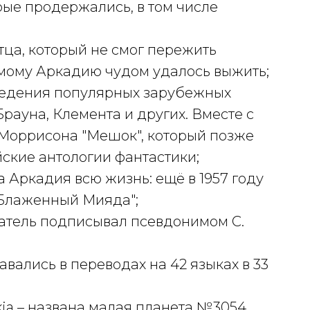
рые продержались, в том числе
тца, который не смог пережить
амому Аркадию чудом удалось выжить;
ведения популярных зарубежных
Брауна, Клемента и других. Вместе с
 Моррисона "Мешок", который позже
ские антологии фантастики;
 Аркадия всю жизнь: ещё в 1957 году
"Блаженный Мияда";
атель подписывал псевдонимом С.
вались в переводах на 42 языках в 33
kia – названа малая планета №3054,