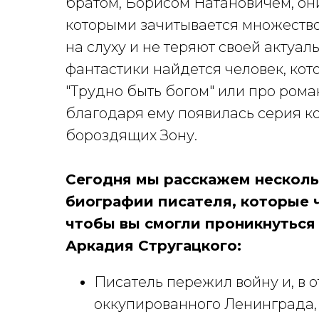
братом, Борисом Натановичем, он
которыми зачитывается множество
на слуху и не теряют своей актуа
фантастики найдется человек, ко
"Трудно быть богом" или про рома
благодаря ему появилась серия ко
бороздящих Зону.
Сегодня мы расскажем несколь
биографии писателя, которые ч
чтобы вы смогли проникнуться
Аркадия Стругацкого:
Писатель пережил войну и, в о
оккупированного Ленинграда,