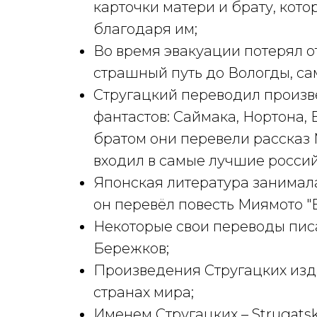
карточки матери и брату, кото
благодаря им;
Во время эвакуации потерял о
страшный путь до Вологды, с
Стругацкий переводил произ
фантастов: Саймака, Нортона, 
братом они перевели рассказ
входил в самые лучшие россий
Японская литература занимала
он перевёл повесть Миямото 
Некоторые свои переводы пис
Бережков;
Произведения Стругацких изда
странах мира;
Именем Стругацких – Strugats