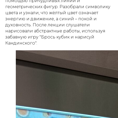
помощью причудливых линий и
геометрических фигур. Разобрали символику
цвета и узнали, что жёлтый цвет означает
энергию и движение, а синий – покой и
духовность. После лекции слушатели
нарисовали абстрактные работы, используя
забавную игру "Брось кубик и нарисуй
Кандинского".