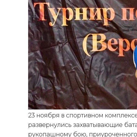
23 ноября в спортивном комплексе
развернулись захватывающие батал
рукопашному бою, приуроченного 