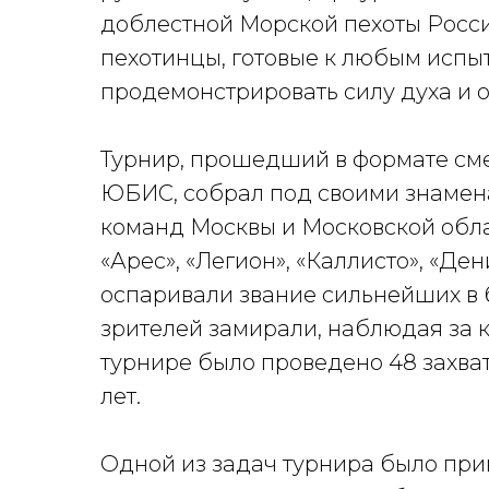
доблестной Морской пехоты Росс
пехотинцы, готовые к любым испыт
продемонстрировать силу духа и о
Турнир, прошедший в формате см
ЮБИС, собрал под своими знамена
команд Москвы и Московской обла
«Арес», «Легион», «Каллисто», «Де
оспаривали звание сильнейших в
зрителей замирали, наблюдая за 
турнире было проведено 48 захват
лет.
Одной из задач турнира было при