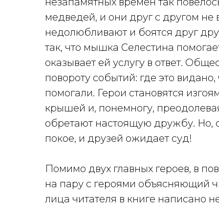
незапамятных времен так повелось
медведей, и они друг с другом не
недолюбливают и боятся друг дру
так, что мышка Селестина помогает
оказывает ей услугу в ответ. Общ
повороту событий: где это видано
помогали. Герои становятся изгоя
крышей и, понемногу, преодолевая
обретают настоящую дружбу. Но, о
покое, и друзей ожидает суд!
Помимо двух главных героев, в по
на пару с героями объясняющий чи
лица читателя в книге написано не