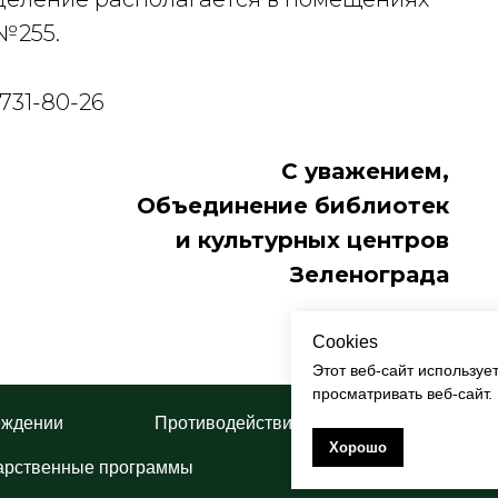
№255.
731-80-26
С уважением,
Объединение библиотек
и культурных центров
Зеленограда
Cookies
Этот веб-сайт используе
просматривать веб-сайт.
еждении
Противодействие коррупции
П
Хорошо
арственные программы
Творческие проекты 