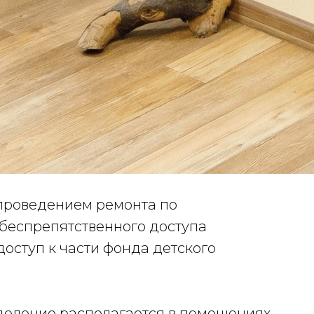
 проведением ремонта по
еспрепятственного доступа
оступ к части фонда детского
тделение располагается в помещениях