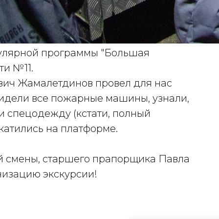
кулярной программы "Большая
ти №11.
ич Жамалетдинов провел для нас
идели все пожарные машины, узнали,
и спецодежду (кстати, полный
рокатились на платформе.
 смены, старшего прапорщика Павла
низацию экскурсии!