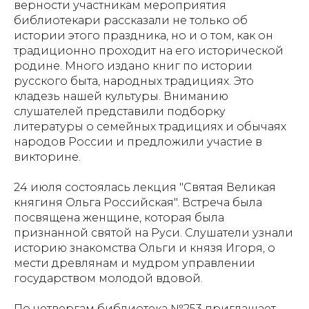
верности участникам мероприятия
библиотекари рассказали не только об
истории этого праздника, но и о том, как он
традиционно проходит на его исторической
родине. Много издано книг по истории
русского быта, народных традициях. Это
кладезь нашей культуры. Вниманию
слушателей представили подборку
литературы о семейных традициях и обычаях
народов России и предложили участие в
викторине.
24 июля состоялась лекция "Святая Великая
княгиня Ольга Российская". Встреча была
посвящена женщине, которая была
признанной святой на Руси. Слушатели узнали
историю знакомства Ольги и князя Игоря, о
мести древлянам и мудром управлении
государством молодой вдовой.
По четвергам библиотека №253 приглашает