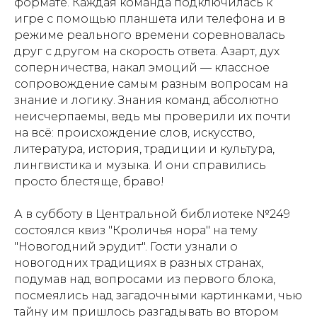
формате. Каждая команда подключилась к
игре с помощью планшета или телефона и в
режиме реального времени соревновалась
друг с другом на скорость ответа. Азарт, дух
соперничества, накал эмоций — классное
сопровождение самым разным вопросам на
знание и логику. Знания команд абсолютно
неисчерпаемы, ведь мы проверили их почти
на всё: происхождение слов, искусство,
литература, история, традиции и культура,
лингвистика и музыка. И они справились
просто блестяще, браво!
А в субботу в Центральной библиотеке №249
состоялся квиз "Кроличья нора" на тему
"Новогодний эрудит". Гости узнали о
новогодних традициях в разных странах,
подумав над вопросами из первого блока,
посмеялись над загадочными картинками, чью
тайну им пришлось разгадывать во втором