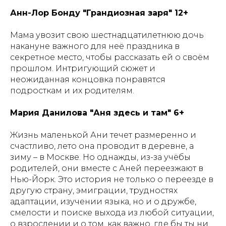
Анн-Лор Бонду "Грандиозная заря" 12+
Мама увозит свою шестнадцатилетнюю дочь
накануне важного для неё праздника в
секретное место, чтобы рассказать ей о своём
прошлом. Интригующий сюжет и
неожиданная концовка понравятся
подросткам и их родителям.
Мария Данилова "Аня здесь и там" 6+
Жизнь маленькой Ани течет размеренно и
счастливо, лето она проводит в деревне, а
зиму – в Москве. Но однажды, из-за учёбы
родителей, они вместе с Аней переезжают в
Нью-Йорк. Это история не только о переезде в
другую страну, эмиграции, трудностях
адаптации, изучении языка, но и о дружбе,
смелости и поиске выхода из любой ситуации,
о взрослении и о том, как важно, где бы ты ни