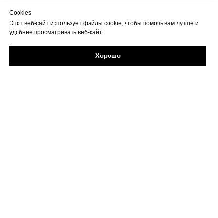
Cookies
Этот веб-сайт использует файлы cookie, чтобы помочь вам лучше и
удобнее просматривать веб-сайт.
Хорошо
Задайте свой вопрос в Max
Об учреждении
Противодействие коррупции
Профилактика