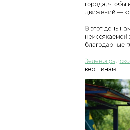
города, чтобы 
движений — кра
В этот день на
неиссякаемой э
благодарные г
Зеленоградско
вершинам!