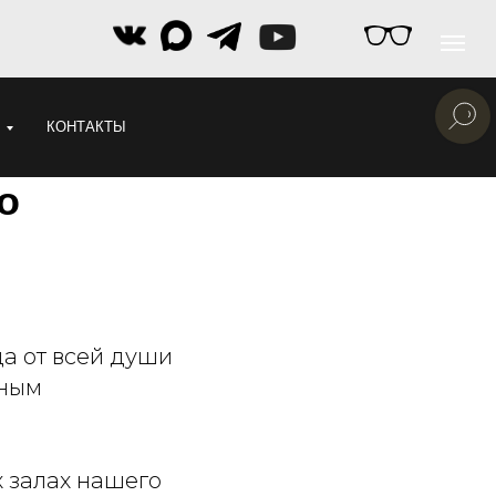
КОНТАКТЫ
о
а от всей души
ьным
х залах нашего