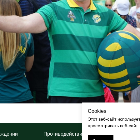
Cookies
Этот веб-сайт используе
просматривать веб-сайт.
еждении
Противодействие коррупции
П