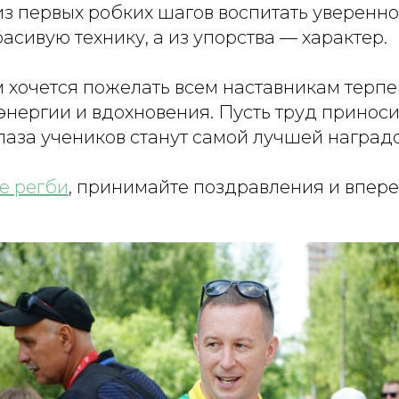
из первых робких шагов воспитать увереннос
сивую технику, а из упорства — характер.
м хочется пожелать всем наставникам терпе
нергии и вдохновения. Пусть труд приносит
лаза учеников станут самой лучшей наградо
е регби
, принимайте поздравления и впере