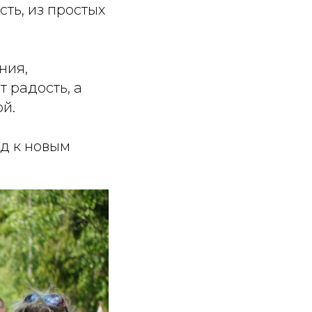
ть, из простых
ния,
 радость, а
й.
д к новым