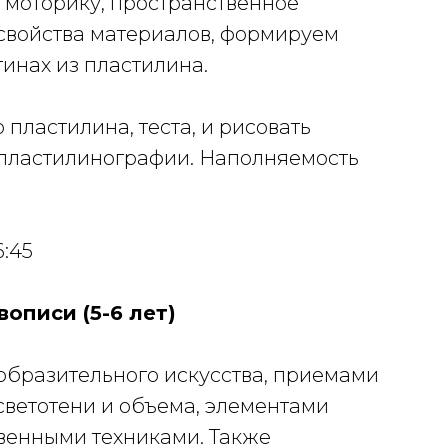
 моторику, пространственное
 свойства материалов, формируем
тинах из пластилина.
пластилина, теста, и рисовать
 пластилинографии. Наполняемость
6:45
вописи (5-6 лет)
образительного искусства, приемами
светотени и объема, элементами
венными техниками. Также