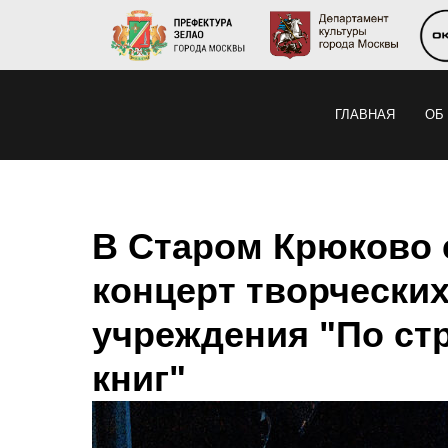
ГЛАВНАЯ
ОБ
В Старом Крюково 
концерт творчески
учреждения "По с
книг"