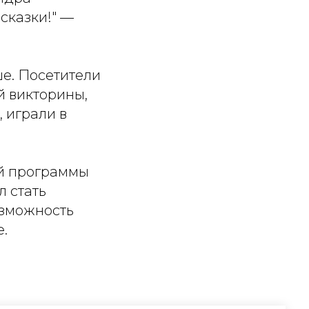
сказки!" —
е. Посетители
й викторины,
 играли в
ой программы
л стать
озможность
.