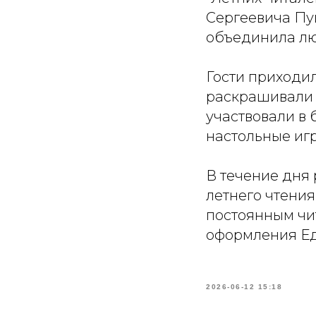
Сергеевича Пуш
объединила лю
Гости приходи
раскрашивали г
участвовали в 
настольные иг
В течение дня
летнего чтения-
постоянным чи
оформления Ед
2026-06-12 15:18