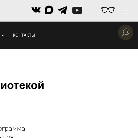
КОНТАКТЫ
лиотекой
рограмма
ндра