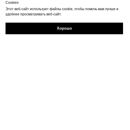
Cookies
Этот веб-сайт использует файлы cookie, чтобы помочь вам лучше и
удобнее просматривать веб-сайт.
Хорошо
Задайте свой вопрос в Max
Об учреждении
Противодействие коррупции
Профилактика
Творческие проекты и конкурсы