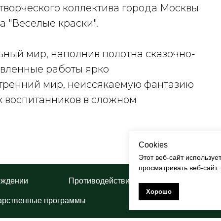
 творческого коллектива города Москвы
а "Веселые краски".
ьный мир, наполнив полотна сказочно-
вленные работы ярко
тренний мир, неиссякаемую фантазию
х воспитанников в сложном
Cookies
Этот веб-сайт используе
просматривать веб-сайт.
еждении
Противодействие коррупции
П
Хорошо
арственные программы
Творческие проекты 