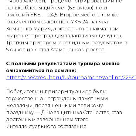
Рябов Алексей, продемонстрировавший не
только блестящий счет (6,5 очков), но и
высокий УКБ — 24,5. Второе место, с тем же
количеством очков, но с УКБ 24, заняла
Хомченко Мария, доказав, что в шахматном
мире нет преград для талантливых девушек.
Третьим призером, с солидным результатом в
5 очков из 7, стал Атаманенко Ярослав.
С полными результатами турнира можно
ознакомиться по ссылке:
https://chessresults.ru/ru/tournaments/online/2284
Победители и призеры турнира были
торжественно награждены памятными
медалями, посвященными великому
празднику — Дню защитника Отечества, став
достойным завершением этого
интеллектуального состязания.