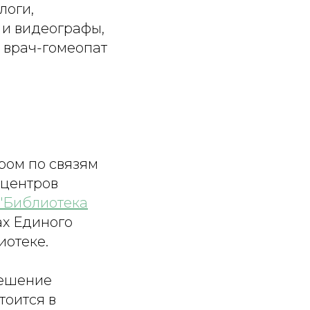
логи,
 и видеографы,
, врач-гомеопат
и
ром по связям
 центров
"Библиотека
ах Единого
иотеке.
решение
тоится в