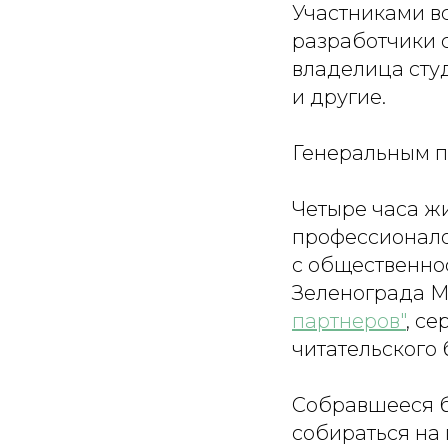
Участниками вс
разработчики с
владелица студ
и другие.
Генеральным п
Четыре часа ж
профессионало
с общественно
Зеленограда М
партнеров"
, с
читательского 
Собравшееся б
собираться на 