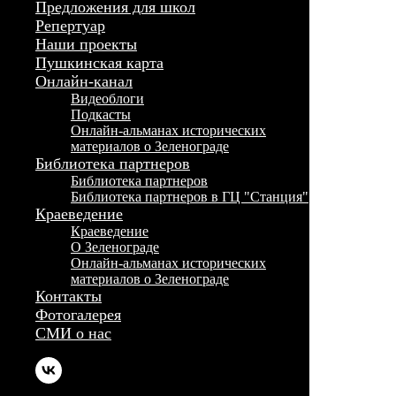
Предложения для школ
Репертуар
Наши проекты
Пушкинская карта
Онлайн-канал
Видеоблоги
Подкасты
Онлайн-альманах исторических
материалов о Зеленограде
Библиотека партнеров
Библиотека партнеров
Библиотека партнеров в ГЦ "Станция"
Краеведение
Краеведение
О Зеленограде
Онлайн-альманах исторических
материалов о Зеленограде
Контакты
Фотогалерея
СМИ о нас