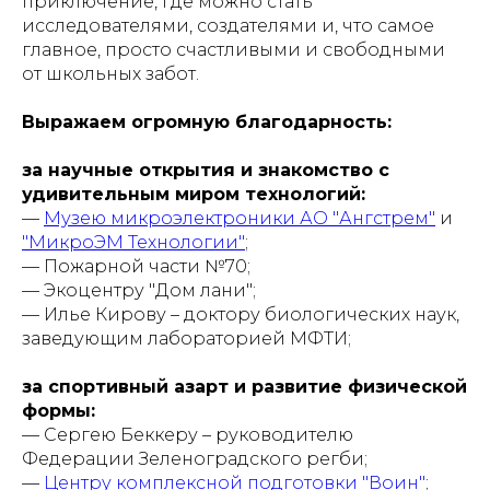
приключение, где можно стать
исследователями, создателями и, что самое
главное, просто счастливыми и свободными
от школьных забот.
Выражаем огромную благодарность:
за научные открытия и знакомство с
удивительным миром технологий:
—
Музею микроэлектроники АО "Ангстрем"
и
"МикроЭМ Технологии"
;
— Пожарной части №70;
— Экоцентру "Дом лани";
— Илье Кирову – доктору биологических наук,
заведующим лабораторией МФТИ;
за спортивный азарт и развитие физической
формы:
— Сергею Беккеру – руководителю
Федерации Зеленоградского регби;
—
Центру комплексной подготовки "Воин"
;