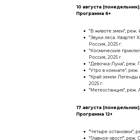
10 августа (понедельник),
Программа 6+
"В животе змеи", реж. И
"Звуки леса. Квартет X
Россия, 2025 г.
"Космические приключе
Россия, 2025 г.
"Девочка-Луна", реж. Г
"Утро в комнате", реж. 
"Край земли Легенды и
2025 г.
"Метеостанция", реж. А.
17 августа (понедельник),
Программа 12+
"Четыре остановки", реж
"Главное-хвост!", реж. С