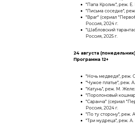
"Папа Кролик", реж. Е. 
"Письма соседке", реж.
"Враг" (сериал "Первоб
Россия, 2024 г.
"Шабловский тарантас",
Россия, 2025 г.
24 августа (понедельник),
Программа 12+
"Ночь медведя", реж. О.
"Чужое платье", реж. А.
"Катунь", реж. М. Желе
"Поролоновый кошмар",
"Саранча" (сериал "Пе
Россия, 2024 г.
"По ту сторону", реж. А
"Три мудреца", реж. А.