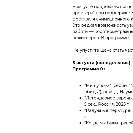
В августе продолжаются по
премьера" при поддержке 
фестиваля анимационного к
Это редкая возможность у
работы — короткометражны
режиссёров. В программе —
Не упустите шанс стать ча
3 августа (понедельник), 
Программа 0+
"Мишутка-2" (серии: "
обиды"), реж. Д. Наумо
"Легендарное варенье"
5 сек., Россия, 2025 г.
"Радужные перья", реж.
г.
"Когда мы были травой",